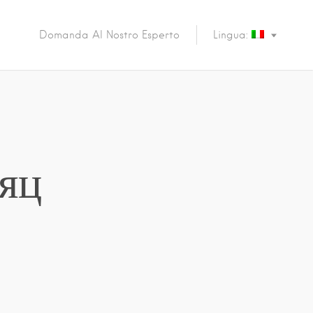
Domanda Al Nostro Esperto
Lingua:
яц