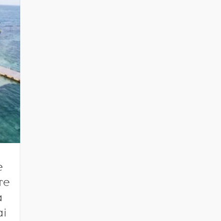
e
re
a
ai