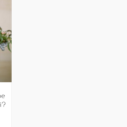
pe
i?