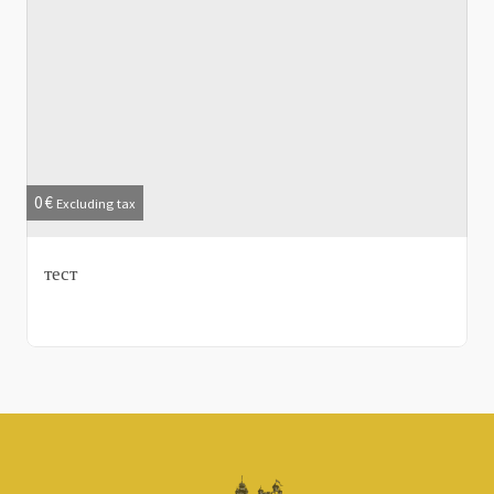
0
€
Excluding tax
тест