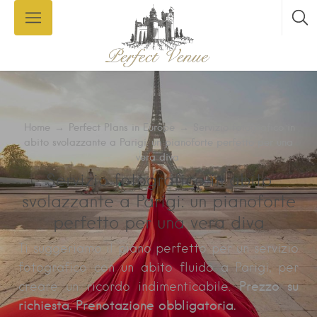
Home
→
Perfect Plans in Europe
→
Servizio fotografico in
abito svolazzante a Parigi: un pianoforte perfetto per una
vera diva
Servizio fotografico in abito
svolazzante a Parigi: un pianoforte
perfetto per una vera diva
Ti suggeriamo il piano perfetto per un servizio
fotografico con un abito fluido a Parigi, per
Prezzo su
creare un ricordo indimenticabile.
richiesta. Prenotazione obbligatoria.