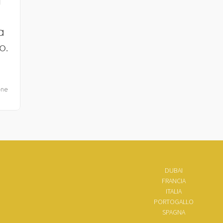
i
a
o.
one
DUBAI
FRANCIA
ITALIA
PORTOGALLO
SPAGNA