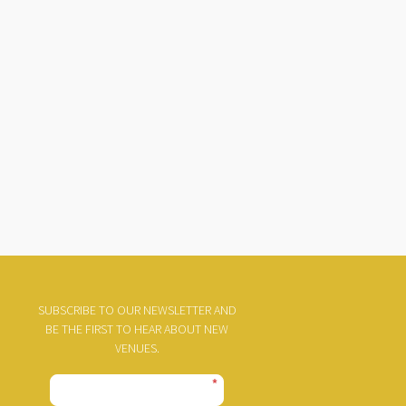
SUBSCRIBE TO OUR NEWSLETTER AND
BE THE FIRST TO HEAR ABOUT NEW
VENUES.
*