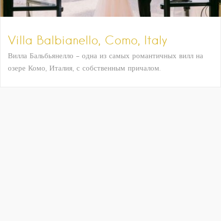
Villa Balbianello, Como, Italy
Вилла Бальбьянелло - одна из самых романтичных вилл на
озере Комо, Италия, с собственным причалом.