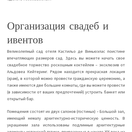
Организация свадеб и
ивентов
Великолепный сад отеля Кастильо де Виньюэлас поистине
впечатляющих размеров сад. Здесь вы можете начать свое
свадебное торжество роскошным коктейлем – эксклюзив от
Альдовеа Кейтеринг. Рядом находится прекрасная локация
(храм), в которой можно провести гражданскую церемонию, а
также имеются две большие комнаты, где вы можете провести
(в зависимости от ваших предпочтений) устроить банкет или
открытый бар.
Помещения состоят их двух салонов (гостиных) – Большой зал,
имеющий немалу архитектурно-историческую ценность. В
украшении зала использованы подлинные архитектурные
элементы испанской готики, привезенные в начале
XIX
века из