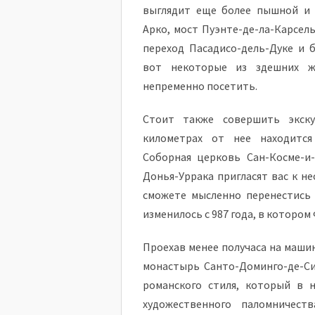
выглядит еще более пышной и 
Арко, мост Пуэнте-де-ла-Карсел
переход Пасадисо-дель-Дуке и
вот некоторые из здешних ж
непременно посетить.
Стоит также совершить экск
километрах от нее находится
Соборная церковь Сан-Косме-и
Донья-Уррака пригласят вас к н
сможете мысленно перенестись 
изменилось с 987 года, в котором
Проехав менее получаса на маши
монастырь Санто-Доминго-де-Си
романского стиля, который в 
художественного паломничест