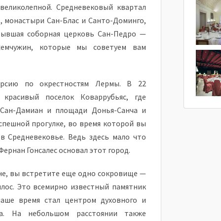
великолепной. Средневековый квартал
ь, монастыри Сан-Блас и Санто-Доминго,
 бывшая соборная церковь Сан-Педро —
емчужин, которые мы советуем вам
урсию по окрестностям Лермы. В 22
 красивый поселок Коваррубьяс, где
-Сан-Дамиан и площади Донья-Санча и
еспешной прогулке, во время которой вы
в Средневековье. Ведь здесь мало что
 Фернан Гонсалес основал этот город.
не, вы встретите еще одно сокровище —
лос. Это всемирно известный памятник
наше время стал центром духовного и
ва. На небольшом расстоянии также