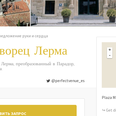
редложение руки и сердца
дворец Лерма
+
-
Лерма, преобразованный в Парадор,
а.
@perfectvenue_es
Plaza M
Get d
ВИТЬ ЗАПРОС