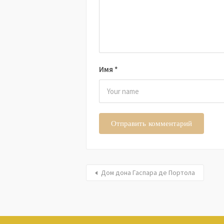
Имя
*
Дом дона Гаспара де Портола