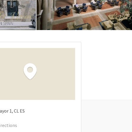
ayor
1
CL
ES
irections