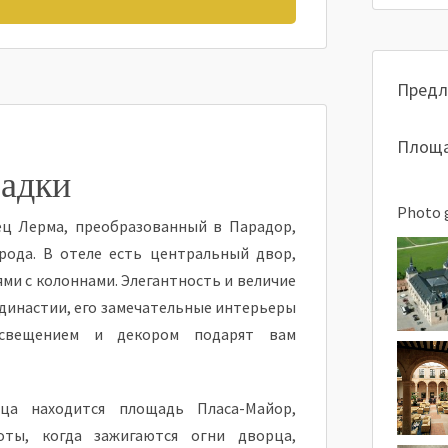
Предл
Площа
адки
Photo 
ец Лерма, преобразованный в Парадор,
рода. В отеле есть центральный двор,
ми с колоннами. Элегантность и величие
 династии, его замечательные интерьеры
свещением и декором подарят вам
ца находится площадь Пласа-Майор,
оты, когда зажигаются огни дворца,