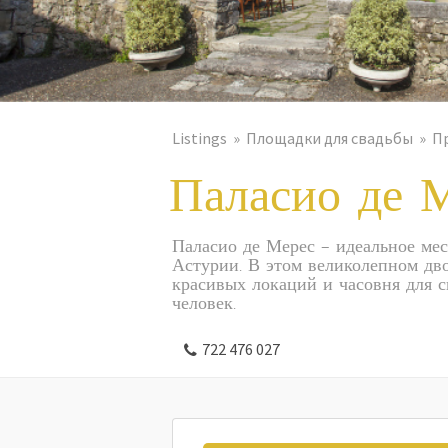
Listings
Площадки для свадьбы
П
Паласио де 
Паласио де Мерес - идеальное мес
Астурии. В этом великолепном дв
красивых локаций и часовня для с
человек.
722 476 027