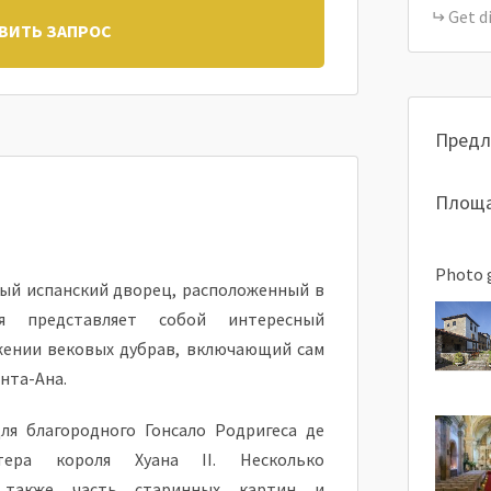
Get d
ВИТЬ ЗАПРОС
Предл
Площа
Photo 
ный испанский дворец, расположенный в
ия представляет собой интересный
жении вековых дубрав, включающий сам
нта-Ана.
ля благородного Гонсало Родригеса де
лтера короля Хуана II. Несколько
а также часть старинных картин и