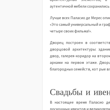
аутентичной мебели сохранились 
Лучше всех Паласио де Мерес опис
«Это самый универсальный и граф
четыре своих фильма!».
Дворец построен в соответств
дворцовой архитектуры: здани
двор, галерея-коридор на второ
арками на первом этаже. Двор
благородных семейств, кот рые вл
Свадьбы и иве
В настоящее время Паласио де
роскошных ивентов и великолепн