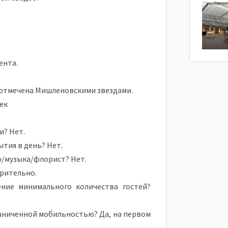
ента.
а, отмечена Мишленовскими звездами.
век
и? Нет.
тия в день? Нет.
ф/музыка/флорист? Нет.
рительно.
ение минимального количества гостей?
граниченной мобильностью? Да, на первом