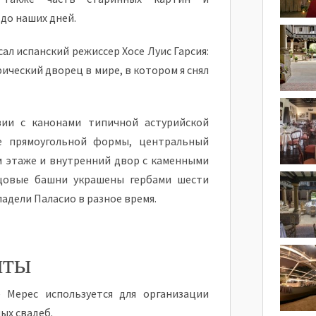
до наших дней.
ал испанский режиссер Хосе Луис Гарсия:
ический дворец в мире, в котором я снял
ии с канонами типичной астурийской
е прямоугольной формы, центральный
м этаже и внутренний двор с каменными
цовые башни украшены гербами шести
адели Паласио в разное время.
нты
 Мерес используется для организации
ых свадеб.