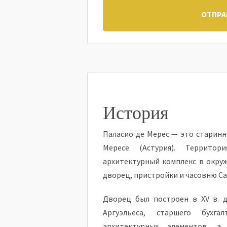
ОТПРА
История
Паласио де Мерес — это старин
Мересе (Астурия). Территор
архитектурный комплекс в окру
дворец, пристройки и часовню Са
Дворец был построен в XV в. д
Аргуэльеса, старшего бухга
архитектурных элементов, 