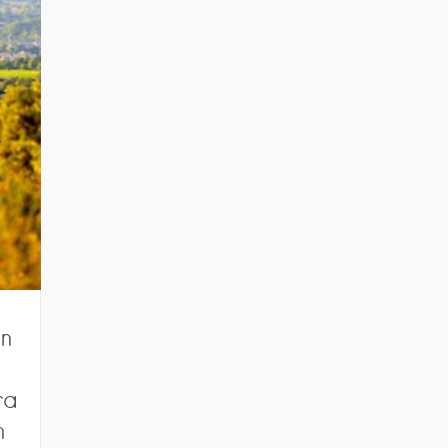
on
ra
n