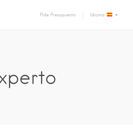
Pide Presupuesto
Idioma:
xperto