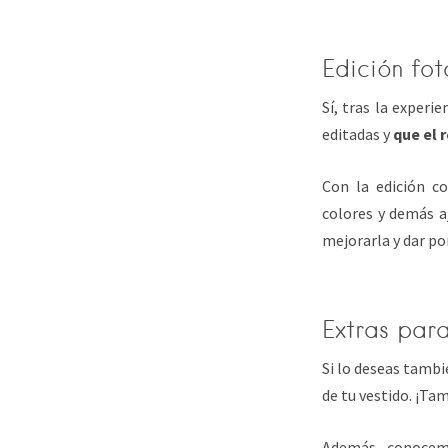
Edición fot
Sí, tras la exper
editadas y
que el 
Con la edición c
colores y demás a
mejorarla y dar po
Extras para
Si lo deseas tamb
de tu vestido. ¡Ta
Además, conocem