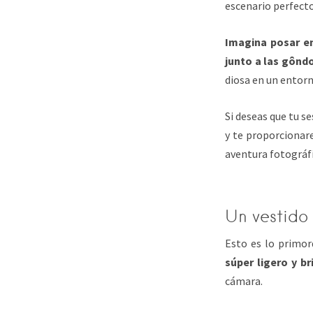
escenario perfecto
Imagina posar e
junto a las gôndo
diosa en un entor
Si deseas que tu s
y te proporcionare
aventura fotográfi
Un vestido 
Esto es lo primord
súper ligero y b
cámara.