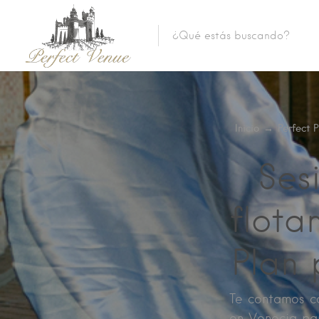
Inicio
→
Perfect 
Ses
flota
Plan 
Te contamos co
en Venecia par