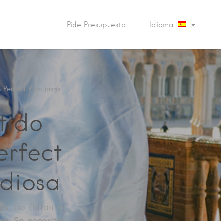
Pide Presupuesto
Idioma:
n Perfect Plan para
tido
erfect
 diosa
estido flotante
tar. Se necesita