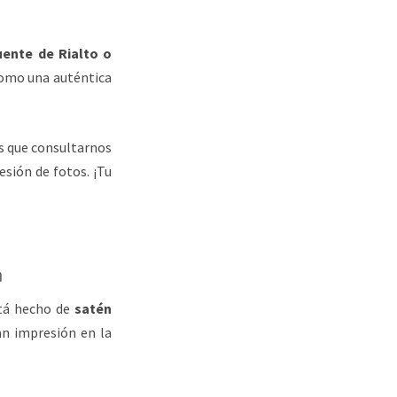
ente de Rialto o
como una auténtica
es que consultarnos
esión de fotos. ¡Tu
n
stá hecho de
satén
n impresión en la