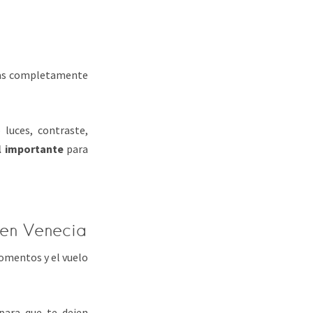
elas completamente
luces, contraste,
l importante
para
e en Venecia
omentos y el vuelo
para que te dejen