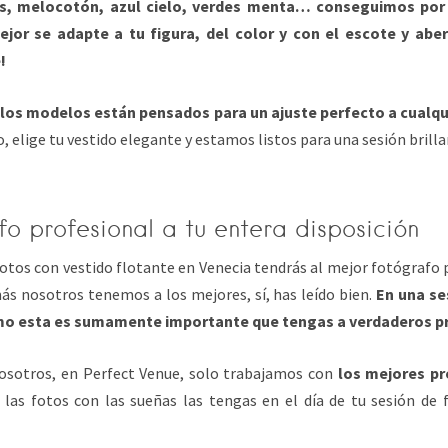
s, melocotón, azul cielo, verdes menta… conseguimos por t
jor se adapte a tu figura, del color y con el escote y abe
!
e
los modelos están pensados ​​para un ajuste perfecto a cualqu
o, elige tu vestido elegante y estamos listos para una sesión brilla
o profesional a tu entera disposición
fotos con vestido flotante en Venecia tendrás al mejor fotógrafo 
ás nosotros tenemos a los mejores, sí, has leído bien.
En una se
o esta es sumamente importante que tengas a verdaderos pr
osotros, en Perfect Venue, solo trabajamos con
los mejores pr
 las fotos con las sueñas las tengas en el día de tu sesión de 