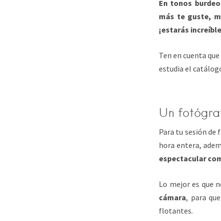
En tonos burdeo
más te guste, me
¡estarás increíble
Ten en cuenta qu
estudia el catálog
Un fotógraf
Para tu sesión de 
hora entera, adem
espectacular com
Lo mejor es que n
cámara
, para que
flotantes.