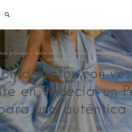
Plans in Europe
→
Sesión de fotos con vestido flotante en Venecia: u
una auténtica diosa
ión de fotos con ves
nte en Venecia: un P
para una auténtica
mo es el Perfect Plan de una sesión de fotos con v
Precio a consul
a que tengas un recuerdo increíble.