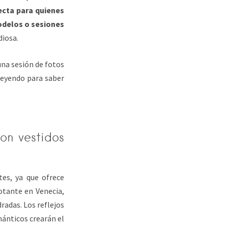
ecta para quienes
odelos o sesiones
diosa.
una sesión de fotos
leyendo para saber
on vestidos
tes, ya que ofrece
otante en Venecia,
radas. Los reflejos
ománticos crearán el