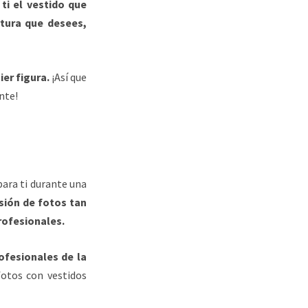
i el vestido que
rtura que desees,
ier figura.
¡Así que
nte!
para ti durante una
sión de fotos tan
ofesionales.
ofesionales de la
fotos con vestidos