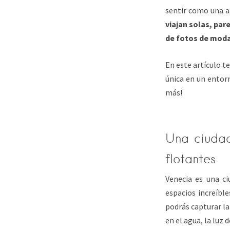
sentir como una a
viajan solas, pa
de fotos de mod
En este artículo t
única en un entor
más!
Una ciudad
flotantes
Venecia es una ci
espacios increíbl
podrás capturar la
en el agua, la luz 