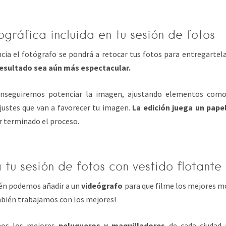
ográfica incluida en tu sesión de fotos
iencia el fotógrafo se pondrá a retocar tus fotos para entregart
resultado sea aún más espectacular.
onseguiremos potenciar la imagen, ajustando elementos como 
justes que van a favorecer tu imagen.
La edición juega un pape
r terminado el proceso.
 tu sesión de fotos con vestido flotant
ién podemos añadir a un
videógrafo
para que filme los mejores m
mbién trabajamos con los mejores!
os los mejores
peluqueros y maquilladores
de cada ciudad 