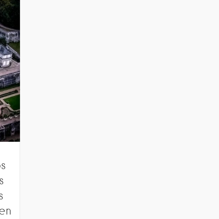
os
s
s
en