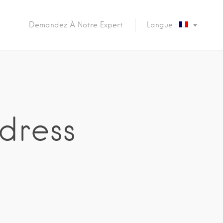
Demandez À Notre Expert
Langue :
dress