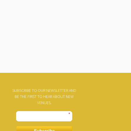
SUBSCRIBE TO OUR NEWSLETTER AND
BE THE FIRST TO HEAR ABOUT NEW
VENUES.
*
Subscribe