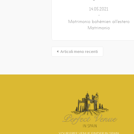
14.05.2021
Matrimonio bohémien all'estero
Matrimonio
Articoli meno recenti
YOUR FREE VENUE FINDER IN SPAIN