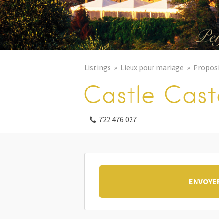
Listings
Lieux pour mariage
Proposi
Castle Cast
722 476 027
ENVOYE