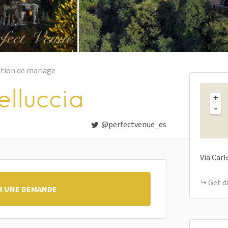
tion de mariage
elluccia
+
-
@perfectvenue_es
Via Carl
Get d
R UNE DEMANDE