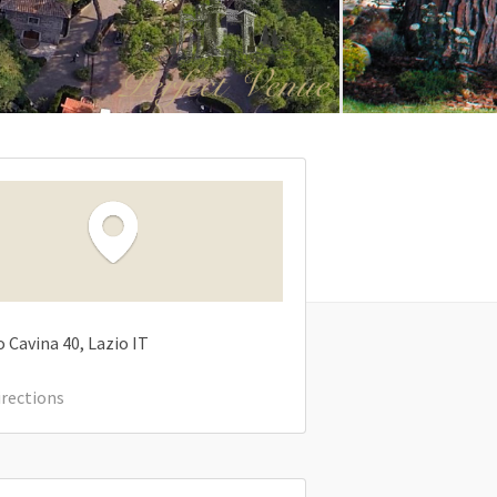
o Cavina
40
Lazio
IT
irections