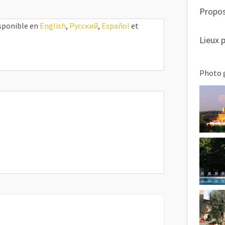
Propos
isponible en
English
,
Русский
,
Español
et
Lieux 
Photo 